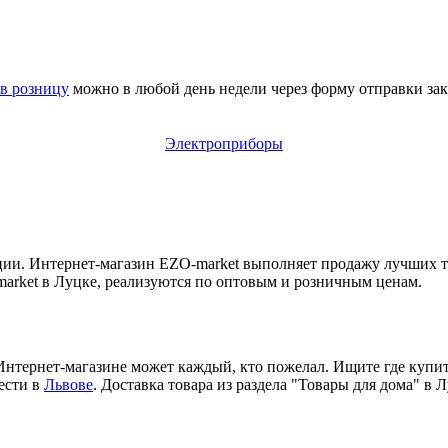
 в розницу
можно в любой день недели через форму отправки зак
Электроприборы
ии. Интернет-магазин EZO-market выполняет продажу лучших то
market в Луцке, реализуются по оптовым и розничным ценам.
нтернет-магазине может каждый, кто пожелал. Ищите где купить 
ести в
Львове
. Доставка товара из раздела "Товары для дома" в 