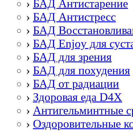
›
БАД Антистарение
›
БАД Антистресс
›
БАД Восстановлив
›
БАД Enjoy для суст
›
БАД для зрения
›
БАД для похудения
›
БАД от радиации
›
Здоровая еда D4X
›
Антигельминтные с
›
Оздоровительные к