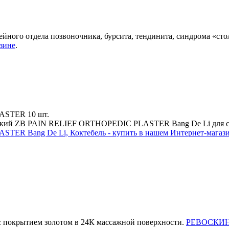
йного отдела позвоночника, бурсита, тендинита, синдрома «сто
азине
.
LASTER
10 шт.
ский ZB PAIN RELIEF ORTHOPEDIC PLASTER Bang De Li для сня
ER Bang De Li, Коктебель - купить в нашем Интернет-магаз
 покрытием золотом в 24К массажной поверхности.
РЕВОСКИН в