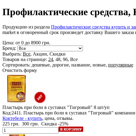
Профилактические средства, 
Продукцию из раздела
Профилактические средства купить и за
market в оговоренный срок произведет доставку Вашего заказа 
Цена: от
0
до
8900
грн.
Бренд:
Выбрать:
Все
,
Акции
,
Скидки
Товаров на странице:
24
,
48
,
96
,
Все
Сортировать:
дешевые
,
дорогие
,
название
,
новые
,
популярные
Очистить форму
Пластырь при боли в суставах "Тигровый"
8 шт/уп
Код:2411. Пластырь при боли в суставах "Тигровый" компании
Коктебеле - купить
, цена, отзывы.
225 грн.
300 грн.
Скидка -25%