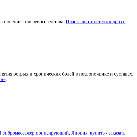
лкновения» плечевого сустава.
Пластыри от остеохондроза,
тия острых и хронических болей в позвоночнике и суставах.
ине
.
ибромассажер ионизирующий, Япония, купить - заказать
,