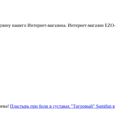
орзину нашего Интернет-магазина. Интернет-магазин EZO-
рева!
Пластырь при боли в суставах "Тигровый" Sumifun в