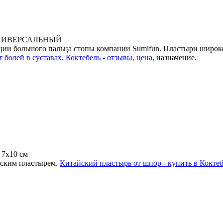
 УНИВЕРСАЛЬНЫЙ
ации большого пальца стопы компании Sumifun. Пластыри шир
 болей в суставах, Коктебель - отзывы, цена
, назначение.
 7х10 см
йским пластырем.
Китайский пластырь от шпор - купить в Кокте