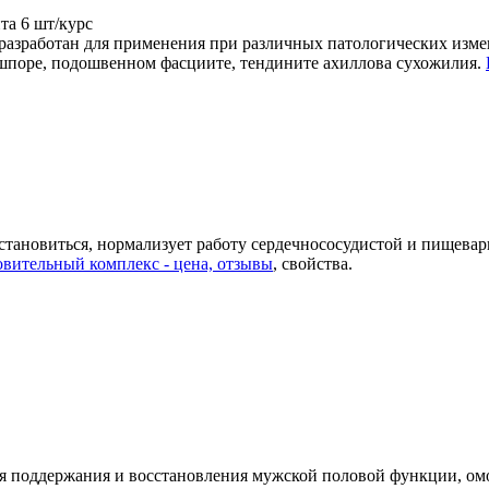
та
6 шт/курс
разработан для применения при различных патологических измен
 шпоре, подошвенном фасциите, тендините ахиллова сухожилия.
ановиться, нормализует работу сердечнососудистой и пищеварит
вительный комплекс - цена, отзывы
, свойства.
для поддержания и восстановления мужской половой функции, о