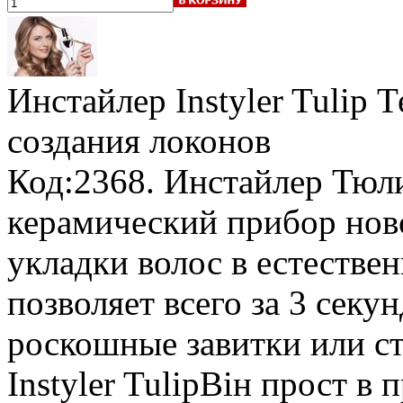
Инстайлер Instyler Tulip
создания локонов
Код:2368. Инстайлер Тюл
керамический прибор нов
укладки волос в естеств
позволяет всего за 3 секу
роскошные завитки или с
Instyler TulipВін прост в