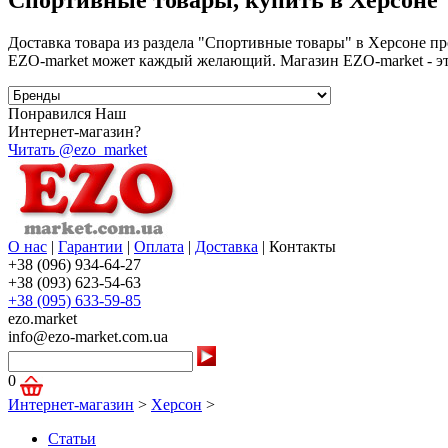
Спортивные товары, купить в Херсоне
Доставка товара из раздела "Спортивные товары" в Херсоне п
EZO-market может каждый желающий. Магазин EZO-market - эт
Понравился Наш
Интернет-магазин?
Читать @ezo_market
О нас
|
Гарантии
|
Оплата
|
Доставка
|
Контакты
+38 (096) 934-64-27
+38 (093) 623-54-63
+38 (095) 633-59-85
ezo.market
info@ezo-market.com.ua
0
Интернет-магазин
>
Херсон
>
Статьи