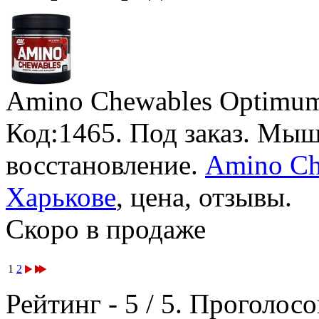
Amino Chewables Optimum 
Код:1465.
Под заказ
. Мыш
восстановление.
Amino Che
Харькове
, цена, отзывы.
Скоро в продаже
1
2
Рейтинг -
5
/
5
. Проголосо