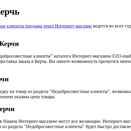
Керчь
ые клиенты продажа через Интернет-магазин
ведется во всех г
 Керчи
едобросовестные клиенты" каталога Интернет-магазина EZO-mark
оставка заказа в Керчь. Вы имеете возможность прочитать мнени
рчи
идку на товар из раздела "Недобросовестные клиенты", возможна
ением указана цена товара.
Керчи
в Нашем Интернет-магазине могут все желающие. Интернет-магаз
аз из раздела "Недобросовестные клиенты" будет быстро доставле