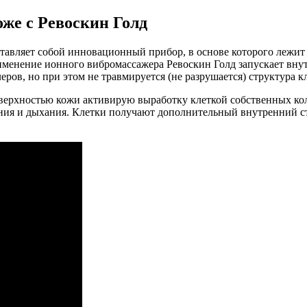
оже с Ревоскин Голд
вляет собой инновационный прибор, в основе которого лежит с
именение ионного вибромассажера Ревоскин Голд запускает вну
ов, но при этом не травмируется (не разрушается) структура к
ерхностью кожи активирую выработку клеткой собственных колл
ия и дыхания. Клетки получают дополнительный внутренний ст