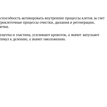
пособность активировать внутренние процессы клеток за счет
триклеточные процессы очистки, дыхания и регенерации,
летки.
агена и эластина, усиливают кровоток, а значит запускают
имул к делению, а значит омоложению.