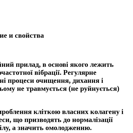
е и свойства
ний прилад, в основі якого лежить
частотної вібрації. Регулярне
ні процеси очищення, дихання і
ьому не травмується (не руйнується)
вироблення кліткою власних колагену і
си, що призводять до нормалізації
ілу, а значить омолодженню.