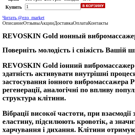
Купить
Читать @ezo_market
Описание
Отзывы
Акции
Доставка
Оплата
Контакты
REVOSKIN Gold ионный вибромассажер 
Поверніть молодість і свіжість Вашій шк
REVOSKIN Gold іонний вибромассажер дл
здатність активувати внутрішні процеси
застосування іонного вибромассажера Р
регенерації, аналогічні по впливу попу
структура клітини.
Вібрації високої частоти, при взаємоді
еластину, підсилюють кровотік, а знач
харчування і дихання. Клітини отримую