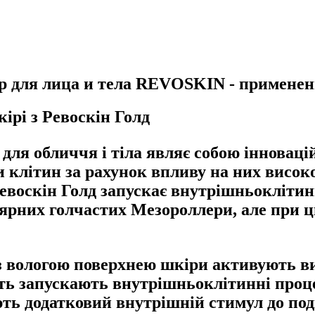
для лица и тела REVOSKIN - применени
ірі з Ревоскін Голд
я обличчя і тіла являє собою інновацій
 клітин за рахунок впливу на них високо
евоскін Голд запускає внутрішньоклітин
лярних голчастих Мезороллери, але при ц
ї з вологою поверхнею шкіри активують 
ить запускають внутрішньоклітинні проце
ть додатковий внутрішній стимул до под