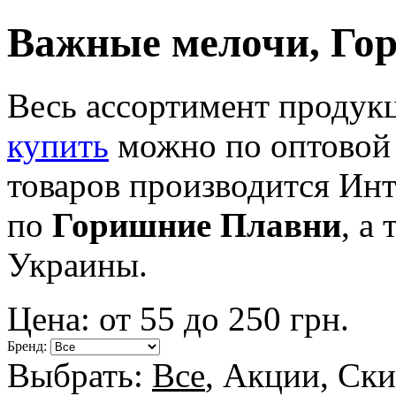
Важные мелочи, Го
Весь ассортимент продук
купить
можно по оптовой 
товаров производится Ин
по
Горишние Плавни
, а
Украины.
Цена: от
55
до
250
грн.
Бренд:
Выбрать:
Все
,
Акции
,
Ски