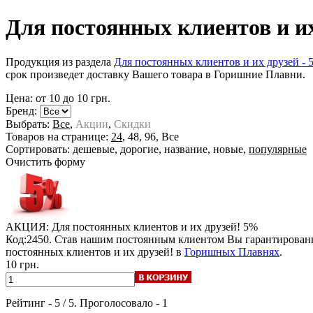
Для постоянных клиентов и и
Продукция из раздела
Для постоянных клиентов и их друзей - 
срок произведет доставку Вашего товара в Горишние Плавни.
Цена: от
10
до
10
грн.
Бренд:
Выбрать:
Все
,
Акции
,
Скидки
Товаров на странице:
24
,
48
,
96
,
Все
Сортировать:
дешевые
,
дорогие
,
название
,
новые
,
популярные
Очистить форму
АКЦИЯ: Для постоянных клиентов и их друзей!
5%
Код:2450. Став нашим постоянным клиентом Вы гарантирован
постоянных клиентов и их друзей! в
Горишных Плавнях
.
10 грн.
Рейтинг -
5
/
5
. Проголосовало -
1