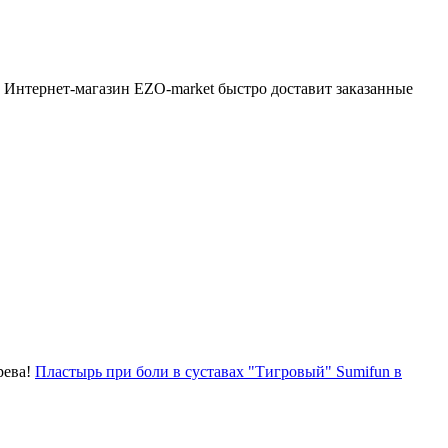
 Интернет-магазин EZO-market быстро доставит заказанные
рева!
Пластырь при боли в суставах "Тигровый" Sumifun в