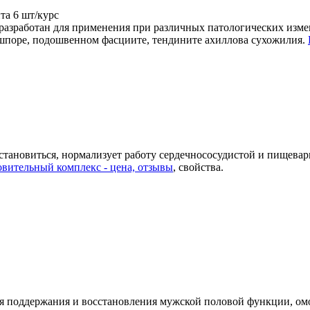
та
6 шт/курс
разработан для применения при различных патологических измен
 шпоре, подошвенном фасциите, тендините ахиллова сухожилия.
ановиться, нормализует работу сердечнососудистой и пищеварит
вительный комплекс - цена, отзывы
, свойства.
для поддержания и восстановления мужской половой функции, о