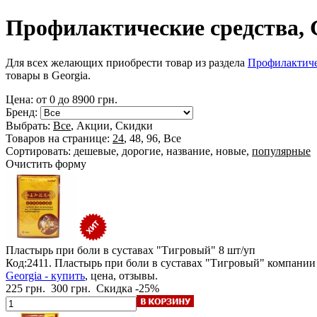
Профилактические средства, 
Для всех желающих приобрести товар из раздела
Профилактиче
товары в Georgia.
Цена: от
0
до
8900
грн.
Бренд:
Выбрать:
Все
,
Акции
,
Скидки
Товаров на странице:
24
,
48
,
96
,
Все
Сортировать:
дешевые
,
дорогие
,
название
,
новые
,
популярные
Очистить форму
Пластырь при боли в суставах "Тигровый"
8 шт/уп
Код:2411. Пластырь при боли в суставах "Тигровый" компании
Georgia - купить
, цена, отзывы.
225 грн.
300 грн.
Скидка -25%