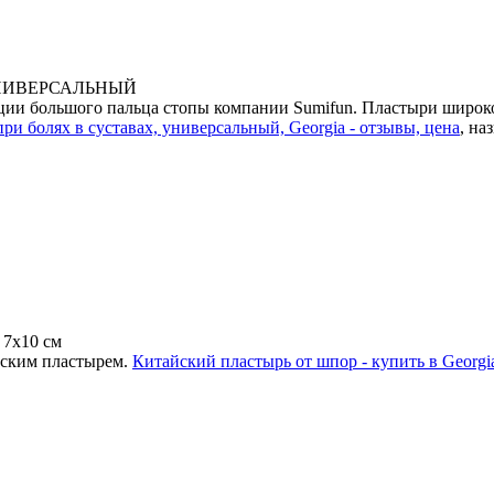
 УНИВЕРСАЛЬНЫЙ
ации большого пальца стопы компании Sumifun. Пластыри шир
и болях в суставах, универсальный, Georgia - отзывы, цена
, на
 7х10 см
йским пластырем.
Китайский пластырь от шпор - купить в Georgi