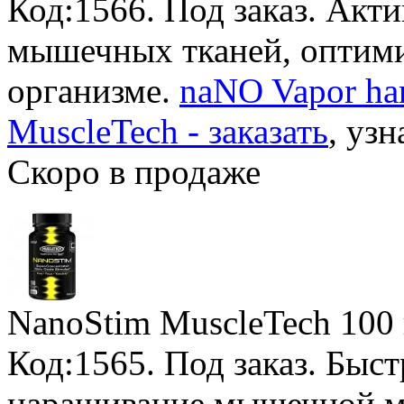
Код:1566.
Под заказ
. Акт
мышечных тканей, оптими
организме.
naNO Vapor har
MuscleTech - заказать
, узн
Скоро в продаже
NanoStim MuscleTech
100 
Код:1565.
Под заказ
. Быс
наращивание мышечной м