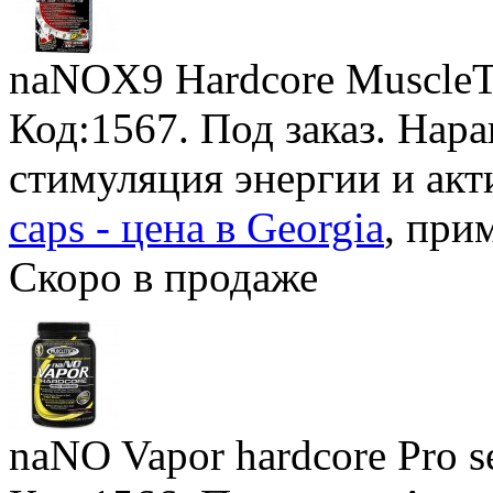
naNOX9 Hardcore MuscleT
Код:1567.
Под заказ
. Нар
стимуляция энергии и ак
caps - цена в Georgia
, при
Скоро в продаже
naNO Vapor hardcore Pro s