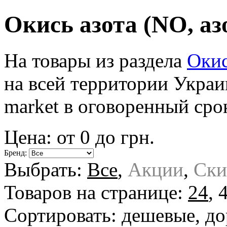
Окись азота (NO, азо
На товары из раздела
Окис
на всей территории Укра
market в оговоренный срок
Цена: от
0
до
грн.
Бренд:
Выбрать:
Все
,
Акции
,
Ски
Товаров на странице:
24
,
Сортировать:
дешевые
,
до