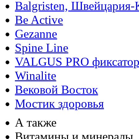
Balgristen, Швейцария
Be Active
Gezanne
Spine Line
VALGUS PRO фиксато
Winalite
Вековой Восток
Мостик здоровья
А также
Витамины и минералы