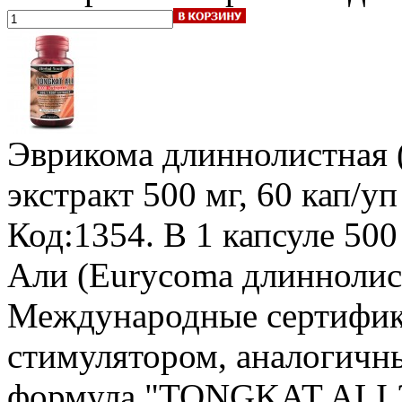
Эврикома длиннолистная (
экстракт 500 мг, 60 кап/уп
Код:1354.
В 1 капсуле 500
Али (Eurycoma длиннолист
Международные сертифик
стимулятором, аналогичн
формула "TONGKAT ALI 3