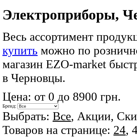
Электроприборы, Ч
Весь ассортимент продук
купить
можно по рознично
магазин EZO-market быстр
в Черновцы.
Цена: от
0
до
8900
грн.
Бренд:
Выбрать:
Все
,
Акции
,
Ски
Товаров на странице:
24
,