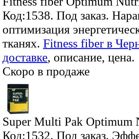
Fitness fiber Optimum Nutr
Код:1538.
Под заказ
. Нар
оптимизация энергетичес
тканях.
Fitness fiber в Че
доставке
, описание, цена.
Скоро в продаже
Super Multi Pak Optimum N
Код:1532.
Под заказ
. Эфф