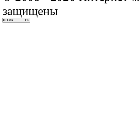
защищены
HIT.UA
147