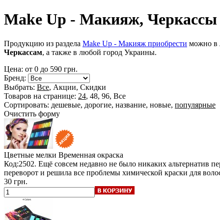
Make Up - Макияж, Черкассы
Продукцию из раздела
Make Up - Макияж приобрести
можно в л
Черкассам
, а также в любой город Украины.
Цена: от
0
до
590
грн.
Бренд:
Выбрать:
Все
,
Акции
,
Скидки
Товаров на странице:
24
,
48
,
96
,
Все
Сортировать:
дешевые
,
дорогие
,
название
,
новые
,
популярные
Очистить форму
Цветные мелки
Временная окраска
Код:2502. Ещё совсем недавно не было никаких альтернатив п
переворот и решила все проблемы химической краски для воло
30 грн.