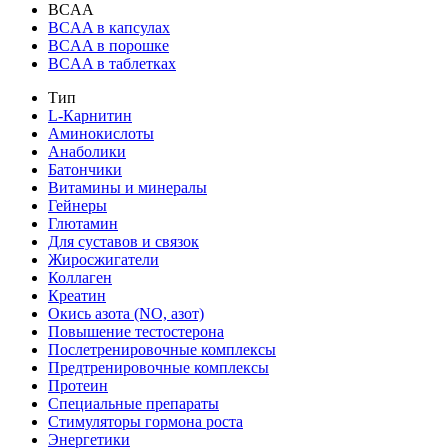
BCAA
BCAA в капсулах
BCAA в порошке
BCAA в таблетках
Тип
L-Карнитин
Аминокислоты
Анаболики
Батончики
Витамины и минералы
Гейнеры
Глютамин
Для суставов и связок
Жиросжигатели
Коллаген
Креатин
Окись азота (NO, азот)
Повышение тестостерона
Послетренировочные комплексы
Предтренировочные комплексы
Протеин
Специальные препараты
Стимуляторы гормона роста
Энергетики