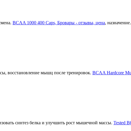
смена.
BCAA 1000 400 Caps, Бровары - отзывы, цена
, назначение.
сы, восстановление мышц после тренировок.
BCAA Hardcore Mus
изовать синтез белка и улучшить рост мышечной массы.
Tested B