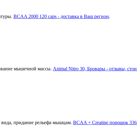
атуры.
BCAA 2000 120 caps - доставка в Ваш регион
.
щивание мышечной массы.
Animal Nitro 30, Бровары - отзывы, сто
 вида, придание рельефа мышцам.
BCAA + Creatine порошок 336 