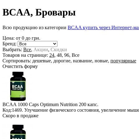
BCAA, Бровары
Всю продукцию из категории
BCAA купить через Интернет-ма
Цена: от
0
до
грн.
Бренд:
Выбрать:
Все
,
Акции
,
Скидки
Товаров на странице:
24
,
48
,
96
,
Все
Сортировать:
дешевые
,
дорогие
,
название
,
новые
,
популярные
Очистить форму
BCAA 1000 Caps Optimum Nutrition
200 капс.
Код:1469. Улучшение физического состояния, увеличение мыш
Скоро в продаже