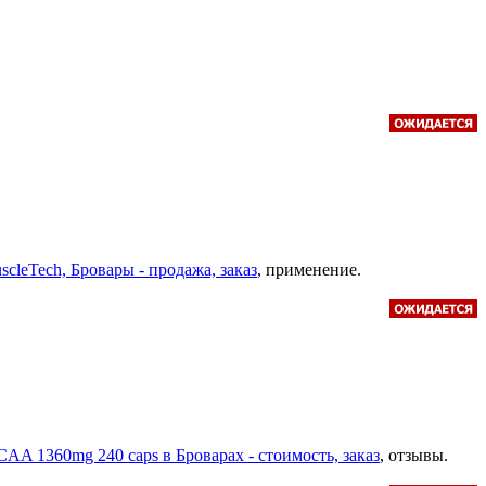
cleTech, Бровары - продажа, заказ
, применение.
CAA 1360mg 240 caps в Броварах - стоимость, заказ
, отзывы.