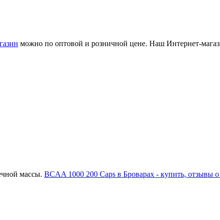
газин
можно по оптовой и розничной цене. Наш Интернет-магази
ечной массы.
BCAA 1000 200 Caps в Броварах - купить, отзывы о