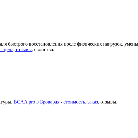
ля быстрого восстановления после физических нагрузок, умен
 - цена, отзывы
, свойства.
атуры.
BCAA pro в Броварах - стоимость, заказ
, отзывы.