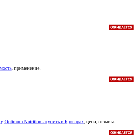
имость
, применение.
g Optimum Nutrition - купить в Броварах
, цена, отзывы.