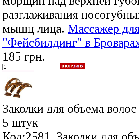
морщин над верхней губой
разглаживания носогубны
мышц лица.
Массажер для
"Фейсбилдинг" в Броварах
185 грн.
Заколки для объема волос 
5 штук
Код:2581. Заколки для объ