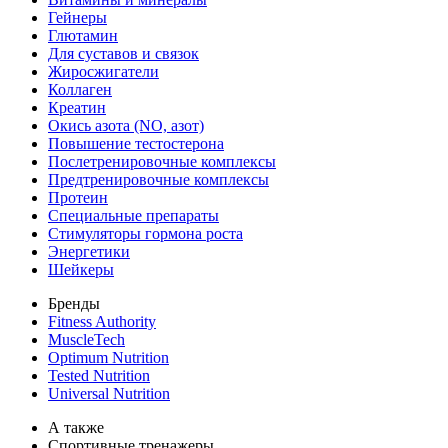
Гейнеры
Глютамин
Для суставов и связок
Жиросжигатели
Коллаген
Креатин
Окись азота (NO, азот)
Повышение тестостерона
Послетренировочные комплексы
Предтренировочные комплексы
Протеин
Специальные препараты
Стимуляторы гормона роста
Энергетики
Шейкеры
Бренды
Fitness Authority
MuscleTech
Optimum Nutrition
Tested Nutrition
Universal Nutrition
А также
Спортивные тренажеры