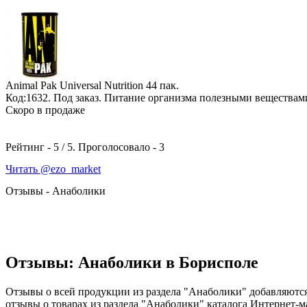
Animal Pak Universal Nutrition
44 пак.
Код:1632.
Под заказ
. Питание организма полезными вещества
Скоро в продаже
Рейтинг -
5
/
5
. Проголосовало -
3
Читать @ezo_market
Отзывы - Анаболики
Отзывы: Анаболики в Борисполе
Отзывы о всей продукции из раздела "Анаболики" добавляются
отзывы о товарах из раздела "Анаболики" каталога Интернет-м