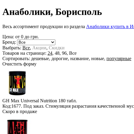
Анаболики, Борисполь
Весь ассортимент продукции из раздела
Анаболики купить в И
Цена: от
0
до
грн.
Бренд:
Выбрать:
Все
,
Акции
,
Скидки
Товаров на странице:
24
,
48
,
96
,
Все
Сортировать:
дешевые
,
дорогие
,
название
,
новые
,
популярные
Очистить форму
GH Max Universal Nutrition
180 табл.
Код:1677.
Под заказ
. Стимуляция разрастания качественной му
Скоро в продаже