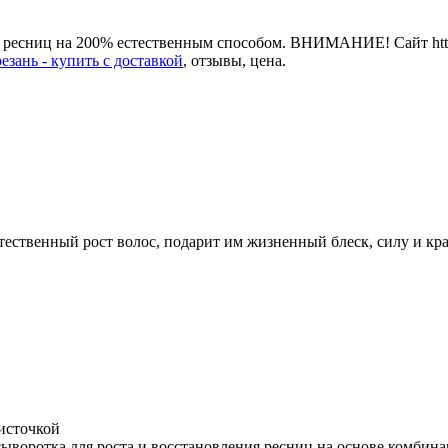
 ресниц на 200% естественным способом. ВНИМАНИЕ! Сайт https:/
езань - купить с доставкой
, отзывы, цена.
стественный рост волос, подарит им жизненный блеск, силу и кр
кисточкой
ыворотка для роста и восстановления ресниц на основе комбин