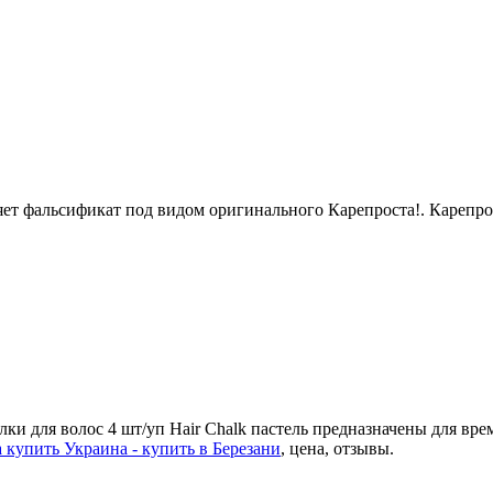
няет фальсификат под видом оригинального Карепроста!
. Карепр
лки для волос 4 шт/уп Hair Chalk пастель предназначены для в
а купить Украина - купить в Березани
, цена, отзывы.