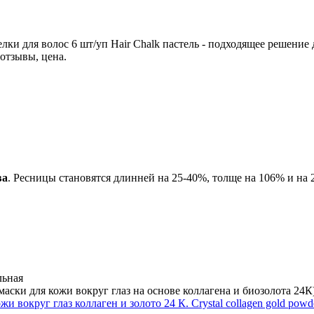
елки для волос 6 шт/уп Hair Chalk пастель - подходящее решение 
 отзывы, цена.
ва
. Ресницы становятся длинней на 25-40%, толще на 106% и на 
льная
 (маски для кожи вокруг глаз на основе коллагена и биозолота 24
ожи вокруг глаз коллаген и золото 24 К. Crystal collagen gold pow