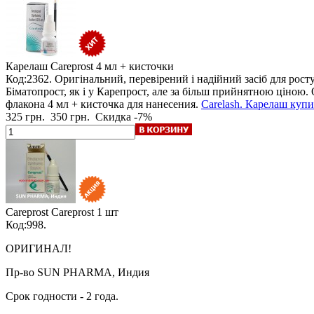
Карелаш Careprost
4 мл + кисточки
Код:2362. Оригінальний, перевірений і надійний засіб для росту
Біматопрост, як і у Карепрост, але за більш прийнятною ціною
флакона 4 мл + кисточка для нанесения.
Carelash. Карелаш купи
325 грн.
350 грн.
Скидка -7%
Careprost Careprost
1 шт
Код:998.
ОРИГИНАЛ!
Пр-во SUN PHARMA, Индия
Срок годности - 2 года.