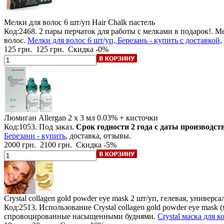
Мелки для волос 6 шт/уп
Hair Chalk пастель
Код:2468.
2 пары перчаток для работы с мелками в подарок!
. М
волос.
Мелки для волос 6 шт/уп, Березань - купить с доставкой
,
125 грн.
125 грн.
Скидка -0%
Люмиган Allergan
2 x 3 мл 0.03% + кисточки
Код:1053.
Под заказ
.
Срок годности 2 года с даты производст
Березани - купить
, доставка, отзывы.
2000 грн.
2100 грн.
Скидка -5%
Crystal collagen gold powder eye mask
2 шт/уп, гелевая, универса
Код:2513. Использование Crystal collagen gold powder eye mask
спровоцированные насыщенными буднями.
Crystal маска для к