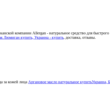
иканской компании Allergan - натуральное средство для быстрог
ак Люмиган купить, Украина - купить
, доставка, отзывы.
да за кожей лица
Аргановое масло натуральное купитьУкраина, Б