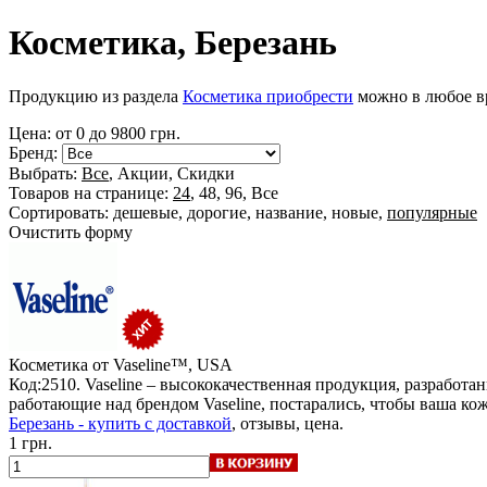
Косметика, Березань
Продукцию из раздела
Косметика приобрести
можно в любое вр
Цена: от
0
до
9800
грн.
Бренд:
Выбрать:
Все
,
Акции
,
Скидки
Товаров на странице:
24
,
48
,
96
,
Все
Сортировать:
дешевые
,
дорогие
,
название
,
новые
,
популярные
Очистить форму
Косметика от Vaseline™, USA
Код:2510. Vaseline – высококачественная продукция, разрабо
работающие над брендом Vaseline, постарались, чтобы ваша ко
Березань - купить с доставкой
, отзывы, цена.
1 грн.