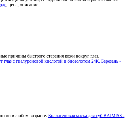
оде
, цена, описание.
вные причины быстрого старения кожи вокруг глаз.
уг глаз c гиалуроновой кислотой и биозолотом 24К, Березань -
ьными в любом возрасте.
Коллагеновая маска для губ BAIMISS -