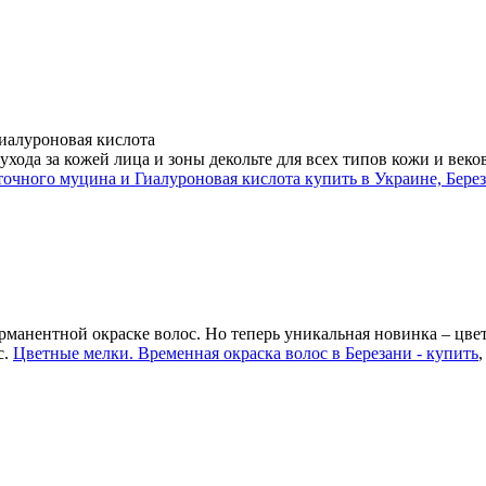
иалуроновая кислота
ухода за кожей лица и зоны декольте для всех типов кожи и ве
очного муцина и Гиалуроновая кислота купить в Украине, Берез
ерманентной окраске волос. Но теперь уникальная новинка – цв
с.
Цветные мелки. Временная окраска волос в Березани - купить
,