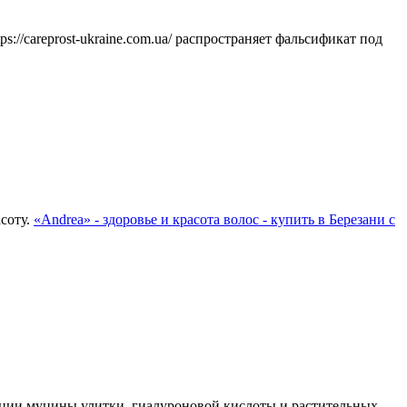
/careprost-ukraine.com.ua/ распространяет фальсификат под
асоту.
«Andrea» - здоровье и красота волос - купить в Березани с
ации муцины улитки, гиалуроновой кислоты и растительных