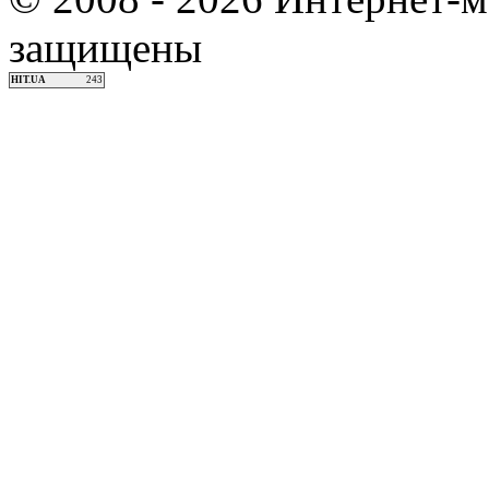
защищены
HIT.UA
243