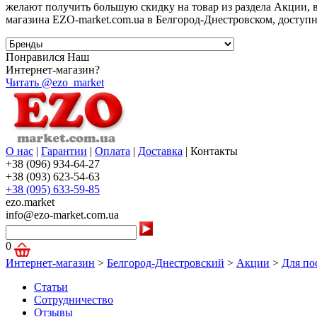
желают получить большую скидку на товар из раздела Акции, 
магазина EZO-market.com.ua в Белгород-Днестровском, доступ
Понравился Наш
Интернет-магазин?
Читать @ezo_market
О нас
|
Гарантии
|
Оплата
|
Доставка
|
Контакты
+38 (096) 934-64-27
+38 (093) 623-54-63
+38 (095) 633-59-85
ezo.market
info@ezo-market.com.ua
0
Интернет-магазин
>
Белгород-Днестровский
>
Акции
>
Для по
Статьи
Сотрудничество
Отзывы