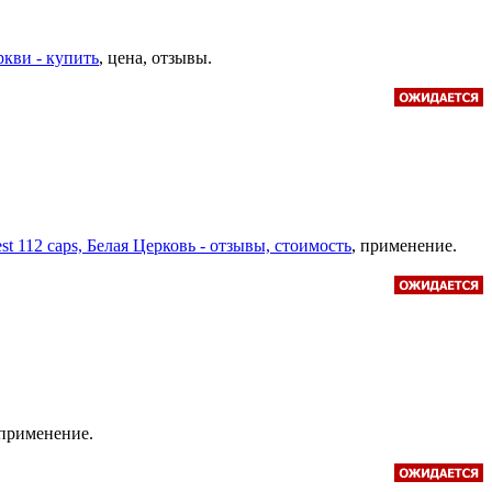
ркви - купить
, цена, отзывы.
est 112 caps, Белая Церковь - отзывы, стоимость
, применение.
 применение.