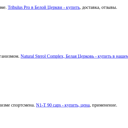
зме.
Tribulus Pro в Белой Церкви - купить
, доставка, отзывы.
рганизмом.
Natural Sterol Complex, Белая Церковь - купить в наш
анизме спортсмена.
N1-T 90 caps - купить, цена
, применение.