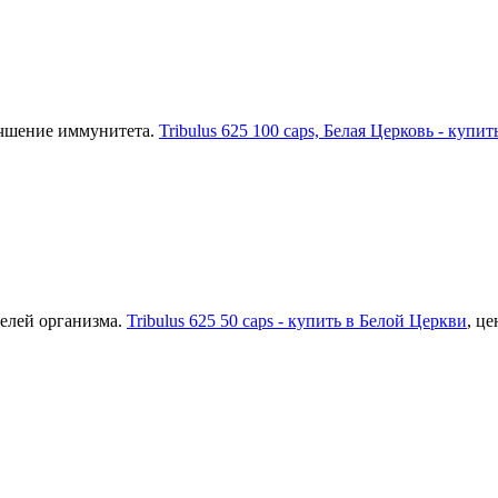
учшение иммунитета.
Tribulus 625 100 caps, Белая Церковь - купит
телей организма.
Tribulus 625 50 caps - купить в Белой Церкви
, це