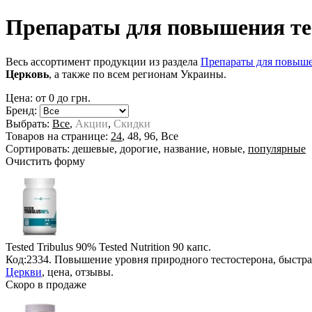
Препараты для повышения тес
Весь ассортимент продукции из раздела
Препараты для повыше
Церковь
, а также по всем регионам Украины.
Цена: от
0
до
грн.
Бренд:
Выбрать:
Все
,
Акции
,
Скидки
Товаров на странице:
24
,
48
,
96
,
Все
Сортировать:
дешевые
,
дорогие
,
название
,
новые
,
популярные
Очистить форму
Tested Tribulus 90% Tested Nutrition
90 капс.
Код:2334. Повышение уровня природного тестостерона, быстр
Церкви
, цена, отзывы.
Скоро в продаже