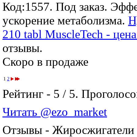
Код:1557.
Под заказ
. Эфф
ускорение метаболизма.
H
210 tabl MuscleTech - цен
отзывы.
Скоро в продаже
1
2
Рейтинг -
5
/
5
. Проголосо
Читать @ezo_market
Отзывы - Жиросжигатели