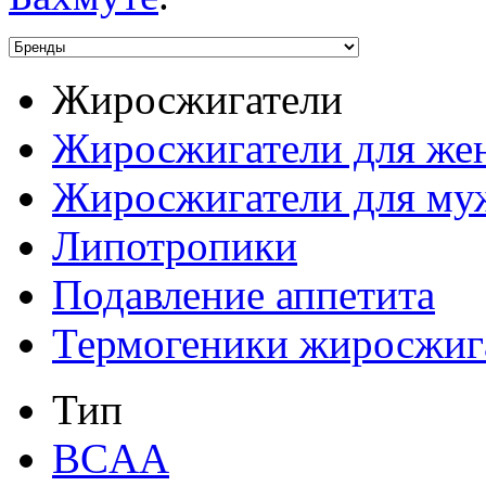
Жиросжигатели
Жиросжигатели для ж
Жиросжигатели для му
Липотропики
Подавление аппетита
Термогеники жиросжиг
Тип
BCAA