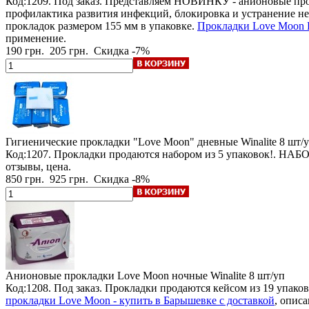
Код:1209.
Под заказ
. Представляем НОВИНКУ - анионовые прок
профилактика развития инфекций, блокировка и устранение не
прокладок размером 155 мм в упаковке.
Прокладки Love Moon H
применение.
190 грн.
205 грн.
Скидка -7%
Гигиенические прокладки "Love Moon" дневные Winalite
8 шт/у
Код:1207.
Прокладки продаются набором из 5 упаковок!
. НАБО
отзывы, цена.
850 грн.
925 грн.
Скидка -8%
Анионовые прокладки Love Moon ночные Winalite
8 шт/уп
Код:1208.
Под заказ
.
Прокладки продаются кейсом из 19 упаков
прокладки Love Moon - купить в Барышевке с доставкой
, описа