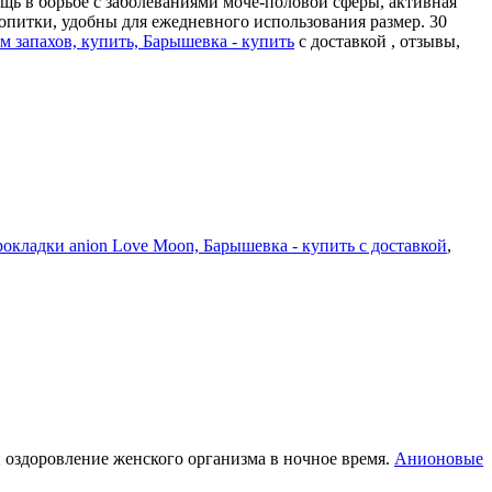
ь в борьбе с заболеваниями моче-половой сферы, активная
опитки, удобны для ежедневного использования размер. 30
 запахов, купить, Барышевка - купить
с доставкой , отзывы,
окладки anion Love Moon, Барышевка - купить с доставкой
,
 оздоровление женского организма в ночное время.
Анионовые