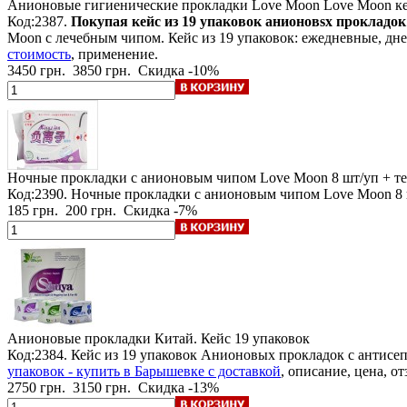
Анионовые гигиенические прокладки Love Moon Love Moon
к
Код:2387.
Покупая кейс из 19 упаковок анионовsх прокладок
Moon с лечебным чипом. Кейс из 19 упаковок: ежедневные, дн
стоимость
, применение.
3450 грн.
3850 грн.
Скидка -10%
Ночные прокладки с анионовым чипом Love Moon
8 шт/уп + т
Код:2390. Ночные прокладки с анионовым чипом Love Moon 8 
185 грн.
200 грн.
Скидка -7%
Анионовые прокладки
Китай. Кейс 19 упаковок
Код:2384. Кейс из 19 упаковок Анионовых прокладок c антисе
упаковок - купить в Барышевке с доставкой
, описание, цена, о
2750 грн.
3150 грн.
Скидка -13%