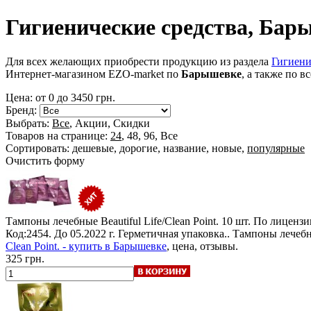
Гигиенические средства, Бар
Для всех желающих приобрести продукцию из раздела
Гигиени
Интернет-магазином EZO-market по
Барышевке
, а также по 
Цена: от
0
до
3450
грн.
Бренд:
Выбрать:
Все
,
Акции
,
Скидки
Товаров на странице:
24
,
48
,
96
,
Все
Сортировать:
дешевые
,
дорогие
,
название
,
новые
,
популярные
Очистить форму
Тампоны лечебные Beautiful Life/Clean Point.
10 шт. По лицензи
Код:2454.
До 05.2022 г. Герметичная упаковка.
. Тампоны лечебн
Clean Point. - купить в Барышевке
, цена, отзывы.
325 грн.