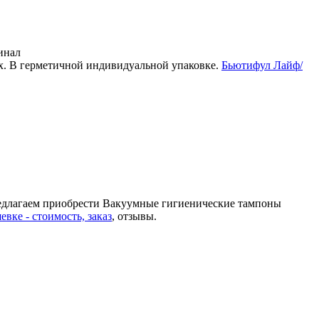
инал
х. В герметичной индивидуальной упаковке.
Бьютифул Лайф/
Предлагаем приобрести Вакуумные гигиенические тампоны
вке - стоимость, заказ
, отзывы.