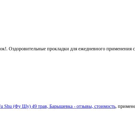
ок!
. Оздоровительные прокладки для ежедневного применения 
Fu Shu (Фу Шу) 49 трав, Барышевка - отзывы, стоимость
, примен