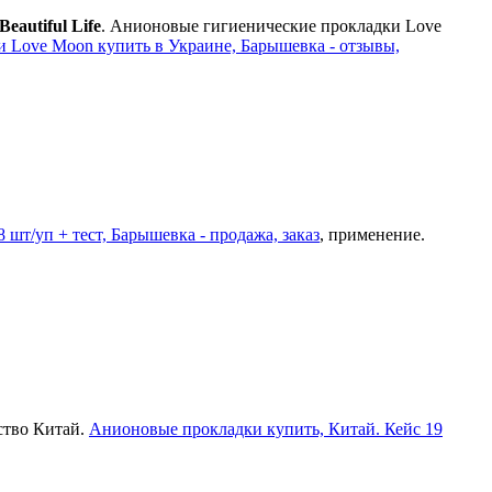
autiful Life
. Анионовые гигиенические прокладки Love
 Love Moon купить в Украине, Барышевка - отзывы,
т/уп + тест, Барышевка - продажа, заказ
, применение.
ство Китай.
Анионовые прокладки купить, Китай. Кейс 19