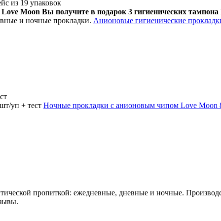
ейс из 19 упаковок
 Love Moon Вы получите в подарок 3 гигиеничеcких тампона Be
евные и ночные прокладки.
Анионовые гигиенические прокладки
ест
шт/уп + тест
Ночные прокладки с анионовым чипом Love Moon 8 ш
птической пропиткой: ежедневные, дневные и ночные. Производ
тзывы.