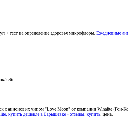
уп + тест на определение здоровья микрофлоры.
Ежедневные ани
ок/кейc
 с анионовых чипом "Love Moon" от компании Winalite (Гон-Кон
ite, купить дешевле в Барышевке - отзывы, купить
, цена.