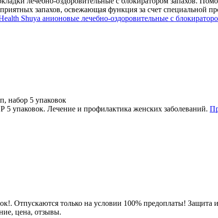
ладки лечебно-оздоровительные с блокиратором запахов. Помощ
приятных запахов, освежающая функция за счет специальной пр
ealth Shuya анионовые лечебно-оздоровительные с блокиратором
п, набор 5 упаковок
Р 5 упаковок. Лечение и профилактика женских заболеваний.
Пр
ок!
. Отпускаются только на условии 100% предоплаты! Защита и
ние, цена, отзывы.