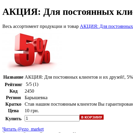
АКЦИЯ: Для постоянных клие
Весь ассортимент продукции и товар
АКЦИЯ: Для постоянных к
Название
АКЦИЯ: Для постоянных клиентов и их друзей!, 5%
5
/
5
(
1
)
Рейтинг
Код
2450
Регион
Барышевка
Кратко
Став нашим постоянным клиентом Вы гарантированн
Цена
10 грн.
Купить
Читать @ezo_market