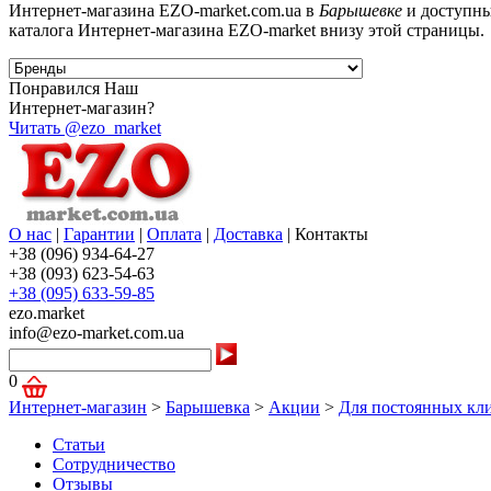
Интернет-магазина EZO-market.com.ua в
Барышевке
и доступны
каталога Интернет-магазина EZO-market внизу этой страницы.
Понравился Наш
Интернет-магазин?
Читать @ezo_market
О нас
|
Гарантии
|
Оплата
|
Доставка
|
Контакты
+38 (096) 934-64-27
+38 (093) 623-54-63
+38 (095) 633-59-85
ezo.market
info@ezo-market.com.ua
0
Интернет-магазин
>
Барышевка
>
Акции
>
Для постоянных кли
Статьи
Сотрудничество
Отзывы